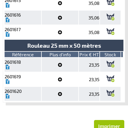
2601615
35,08
2601616
35,06
2601617
35,08
Rouleau 25 mm x 50 mètres
Référence
Plus d'info
Prix € HT
Stock
2601618
23,35
2601619
23,35
2601620
23,35
Imprimer