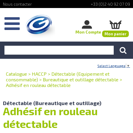
+33 (0)2 40 92 07 09
Mon Compte
Mon panier
Select Language
▼
Catalogue
>
HACCP
>
Détectable (Equipement et
consommable)
>
Bureautique et outillage détectable
>
Adhésif en rouleau détectable
Détectable (Bureautique et outillage)
Adhésif en rouleau
détectable