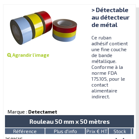
> Détectable
au détecteur
de métal
Ce ruban
adhésif contient
une fine couche
Agrandir l'image
de bande
métallique.
Conforme à la
norme FDA
175.105, pour le
contact
alimentaire
indirect.
Marque :
Detectamet
Rouleau 50 mm x 50 mètres
Référence
Plus d'info
Prix € HT
Stock