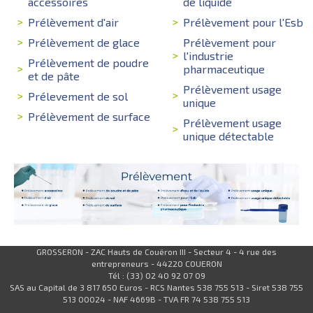
accessoires
de liquide
Prélèvement d'air
Prélèvement pour l'Esb
Prélèvement de glace
Prélèvement pour
l'industrie
Prélèvement de poudre
pharmaceutique
et de pâte
Prélèvement usage
Prélevement de sol
unique
Prélèvement de surface
Prélèvement usage
unique détectable
GROSSERON - ZAC Hauts de Couëron III - Secteur 4 - 4 rue des
entrepreneurs - 44220 COUERON
Tél : (33) 02 40 92 07 09
SAS au Capital de 3 817 650 Euros - RCS Nantes 538 755 513 - Siret 538 755
513 00024 - NAF 4669B - TVA FR 74 538 755 513