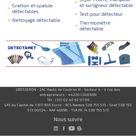
et surligneur détectable
Grattoir et spatule
détectables
Test pour détecteur
Nettoyage détectable
Thermomètre
détectable
GROSSERON - ZAC Hauts de Couëron III - Secteur 4 - 4 rue des
entrepreneurs - 44220 COUERON
Tél : (33) 02 40 92 07 09
SAS au Capital de 3 817 650 Euros - RCS Nantes 538 755 513 - Siret 538 755
513 00024 - NAF 4669B - TVA FR 74 538 755 513
Nous suivre