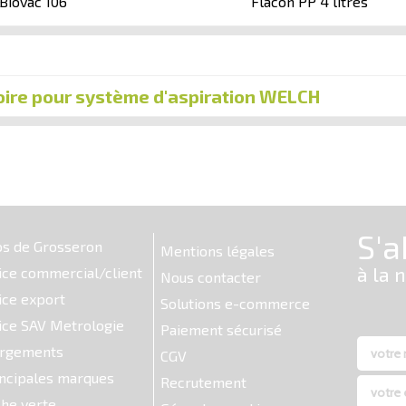
Biovac 106
Flacon PP 4 litres
ire pour système d'aspiration WELCH
os de Grosseron
Mentions légales
ice commercial/client
Nous contacter
ice export
Solutions e-commerce
ice SAV Metrologie
Paiement sécurisé
argements
CGV
ncipales marques
Recrutement
he verte