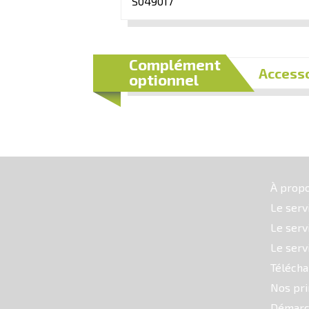
S049017
Complément
Accesso
optionnel
À prop
Le serv
Le serv
Le serv
Téléch
Nos pri
Démarc