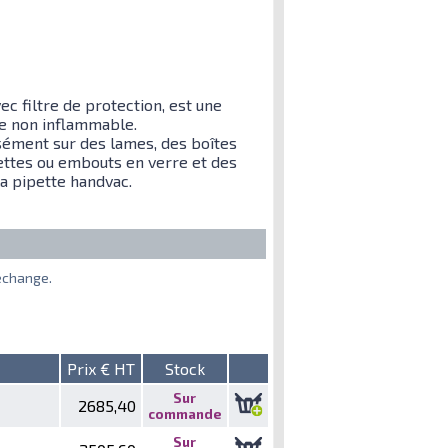
c filtre de protection, est une
ue non inflammable.
sément sur des lames, des boîtes
ipettes ou embouts en verre et des
a pipette handvac.
echange.
Prix € HT
Stock
Sur
2685,40
commande
Sur