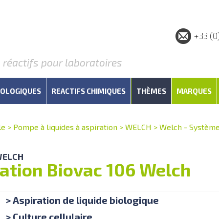
+33 (0
éactifs pour laboratoires
IOLOGIQUES
REACTIFS CHIMIQUES
THÈMES
MARQUES
le
>
Pompe à liquides à aspiration
>
WELCH
>
Welch - Système 
 WELCH
ation Biovac 106 Welch
> Aspiration de liquide biologique
> Culture cellulaire