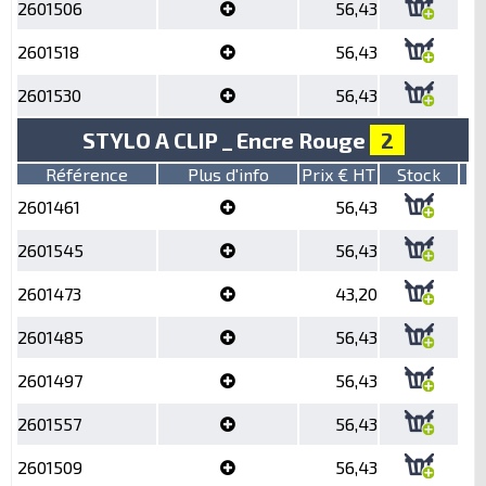
2601506
56,43
2601518
56,43
2601530
56,43
STYLO A CLIP _ Encre Rouge
2
Référence
Plus d'info
Prix € HT
Stock
2601461
56,43
2601545
56,43
2601473
43,20
2601485
56,43
2601497
56,43
2601557
56,43
2601509
56,43