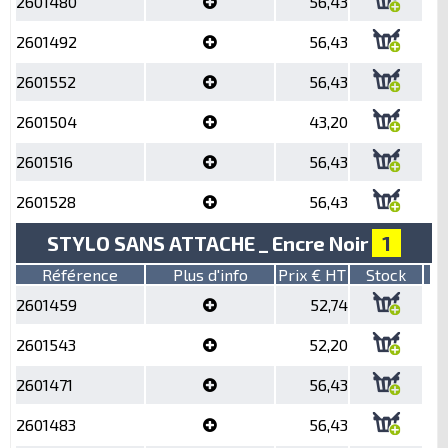
2601480
56,43
2601492
56,43
2601552
56,43
2601504
43,20
2601516
56,43
2601528
56,43
STYLO SANS ATTACHE _ Encre Noir
1
Référence
Plus d'info
Prix € HT
Stock
2601459
52,74
2601543
52,20
2601471
56,43
2601483
56,43