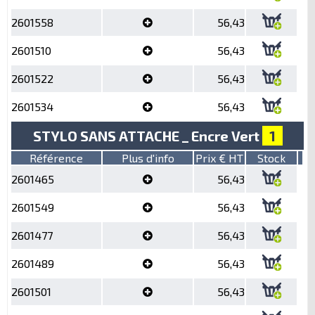
2601558
56,43
2601510
56,43
2601522
56,43
2601534
56,43
STYLO SANS ATTACHE _ Encre Vert
1
Référence
Plus d'info
Prix € HT
Stock
2601465
56,43
2601549
56,43
2601477
56,43
2601489
56,43
2601501
56,43