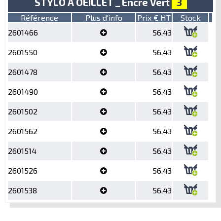
STYLO A OEILLET _ Encre Vert
3
Référence
Plus d'info
Prix € HT
Stock
2601466
56,43
2601550
56,43
2601478
56,43
2601490
56,43
2601502
56,43
2601562
56,43
2601514
56,43
2601526
56,43
2601538
56,43