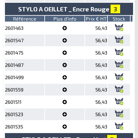
STYLO A OEILLET _ Encre Rouge
3
Référence
Plus d'info
Prix € HT
Stock
2601463
56,43
2601547
56,43
2601475
56,43
2601487
56,43
2601499
56,43
2601559
56,43
2601511
56,43
2601523
56,43
2601535
56,43