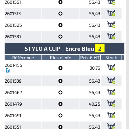
2601561
56,43
2601513
56,43
2601525
56,43
2601537
56,43
STYLO A CLIP _ Encre Bleu
2
Référence
Plus d'info
Prix € HT
Stock
2601455
30,76
2601539
56,43
2601467
56,43
2601479
40,25
2601491
56,43
2601551
56,43