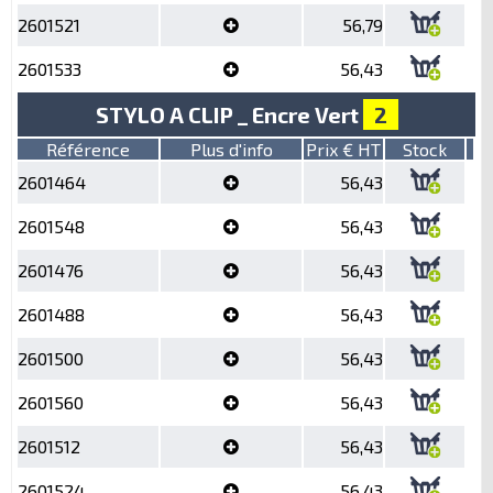
2601521
56,79
2601533
56,43
STYLO A CLIP _ Encre Vert
2
Référence
Plus d'info
Prix € HT
Stock
2601464
56,43
2601548
56,43
2601476
56,43
2601488
56,43
2601500
56,43
2601560
56,43
2601512
56,43
2601524
56,43