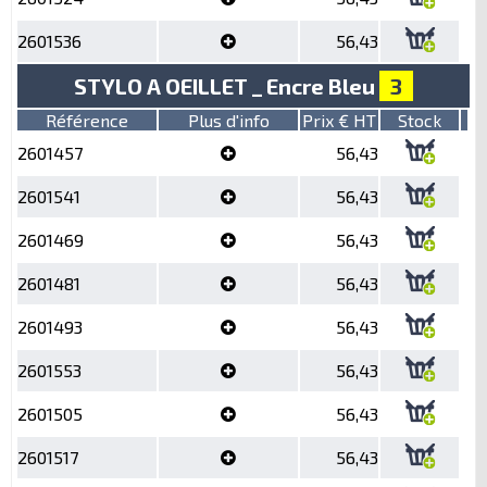
2601536
56,43
STYLO A OEILLET _ Encre Bleu
3
Référence
Plus d'info
Prix € HT
Stock
2601457
56,43
2601541
56,43
2601469
56,43
2601481
56,43
2601493
56,43
2601553
56,43
2601505
56,43
2601517
56,43