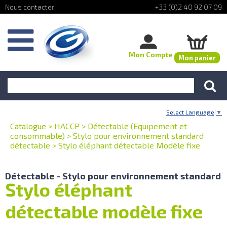
+33 (0)2 40 92 07 09
Mon Compte
Mon panier
Select Language
▼
Catalogue
>
HACCP
>
Détectable (Equipement et
consommable)
>
Stylo pour environnement standard
détectable
>
Stylo éléphant détectable Modèle fixe
Détectable - Stylo pour environnement standard
Stylo éléphant
détectable modèle fixe