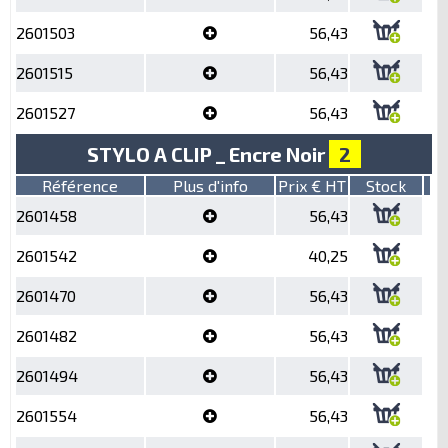
2601503
56,43
2601515
56,43
2601527
56,43
STYLO A CLIP _ Encre Noir
2
Référence
Plus d'info
Prix € HT
Stock
2601458
56,43
2601542
40,25
2601470
56,43
2601482
56,43
2601494
56,43
2601554
56,43