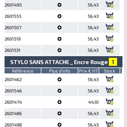
2601495
56,43
2601555
56,43
2601507
56,43
2601519
56,43
2601531
56,43
STYLO SANS ATTACHE _ Encre Rouge
1
Référence
Plus d'info
Prix € HT
Stock
2601462
56,43
2601546
56,43
2601474
44,10
2601486
56,43
2601498
56,43