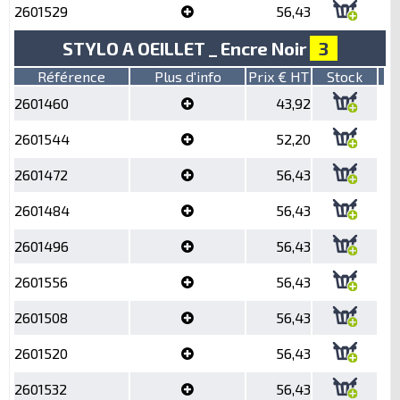
2601529
56,43
STYLO A OEILLET _ Encre Noir
3
Référence
Plus d'info
Prix € HT
Stock
2601460
43,92
2601544
52,20
2601472
56,43
2601484
56,43
2601496
56,43
2601556
56,43
2601508
56,43
2601520
56,43
2601532
56,43