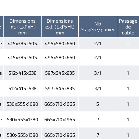
Dimensions
Dimensions
Passage
Nb
e
int. (LxPxH)
ext. (LxPxHl)
de
étagère/panier
mm
mm
cable
e
415x385x505
495x580x660
2/1
-
e
415x385x505
495x580x660
2/1
-
e
512x415x638
597x645x835
3/1
1
e
512x415x638
597x645x835
3/1
1
e
530x555x1080
665x710x1665
5
1
e
530x555x1380
665x710x1965
7
1
e
530x555x1380
665x710x1965
7
1