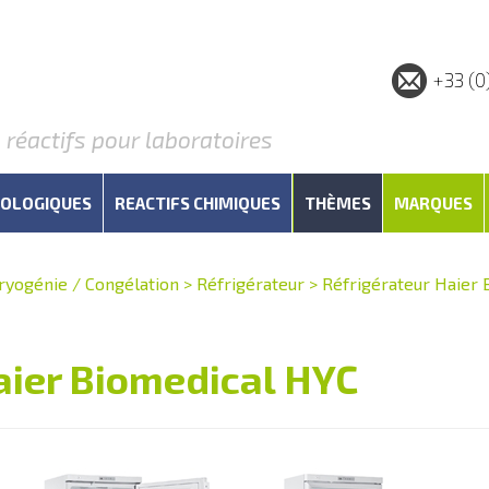
+33 (0
éactifs pour laboratoires
IOLOGIQUES
REACTIFS CHIMIQUES
THÈMES
MARQUES
ryogénie / Congélation
>
Réfrigérateur
>
Réfrigérateur Haier
aier Biomedical HYC