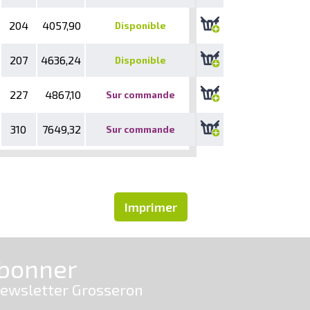
204
4057,90
Disponible
207
4636,24
Disponible
227
4867,10
Sur commande
310
7649,32
Sur commande
Imprimer