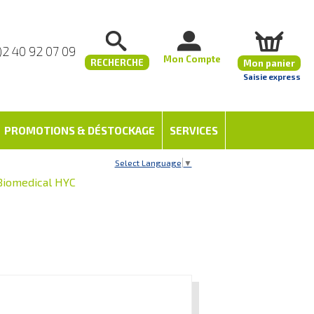
)2 40 92 07 09
Mon Compte
RECHERCHE
Mon panier
Saisie express
PROMOTIONS & DÉSTOCKAGE
SERVICES
Select Language
▼
 Biomedical HYC