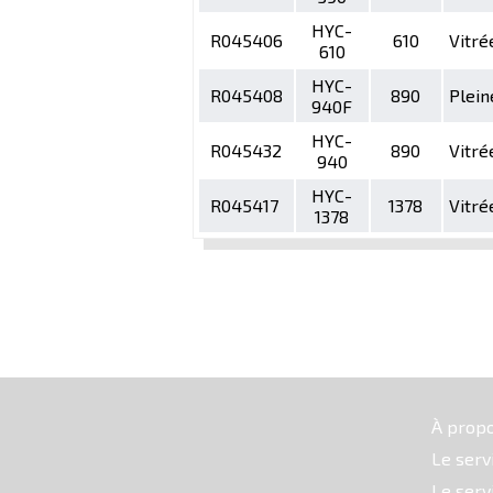
HYC-
R045406
610
Vitré
610
HYC-
R045408
890
Plein
940F
HYC-
R045432
890
Vitré
940
HYC-
R045417
1378
Vitré
1378
À prop
Le serv
Le serv