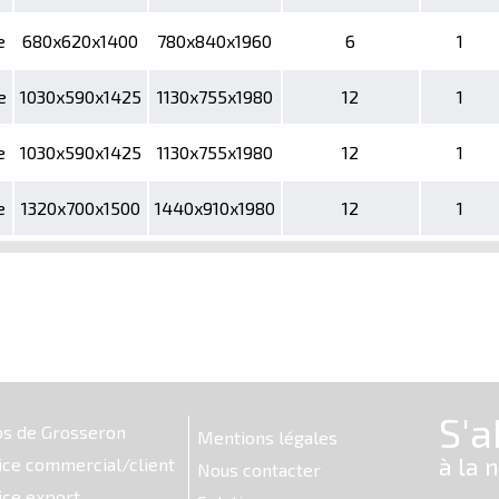
e
680x620x1400
780x840x1960
6
1
e
1030x590x1425
1130x755x1980
12
1
e
1030x590x1425
1130x755x1980
12
1
e
1320x700x1500
1440x910x1980
12
1
os de Grosseron
Mentions légales
ice commercial/client
Nous contacter
ice export