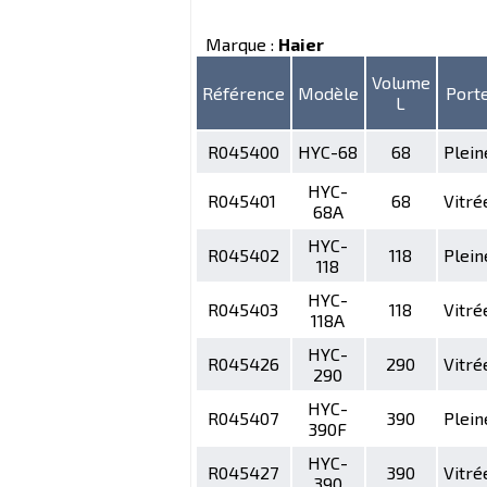
Marque :
Haier
Volume
Référence
Modèle
Port
L
R045400
HYC-68
68
Plein
HYC-
R045401
68
Vitré
68A
HYC-
R045402
118
Plein
118
HYC-
R045403
118
Vitré
118A
HYC-
R045426
290
Vitré
290
HYC-
R045407
390
Plein
390F
HYC-
R045427
390
Vitré
390