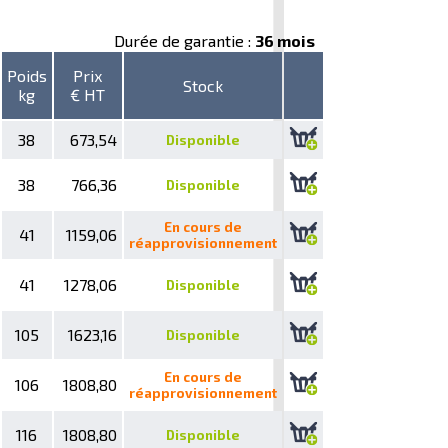
Durée de garantie :
36 mois
Poids
Prix
Stock
kg
€ HT
38
673,54
Disponible
38
766,36
Disponible
En cours de
41
1159,06
réapprovisionnement
41
1278,06
Disponible
105
1623,16
Disponible
En cours de
106
1808,80
réapprovisionnement
116
1808,80
Disponible