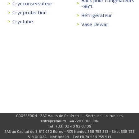
Rack pour congélateurs
Cryoconservateur
-86°C
Cryoprotection
Réfrigérateur
Cryotube
Vase Dewar
GROSSERON - ZAC Hauts de Couëron III - Secteur 4 - 4 rue des
entrepreneurs - 44220 COUERON
Tél : (33) 02 40 92 07 09
SAS au Capital de 3 817 650 Euros - RCS Nantes 538 755 513 - Siret 538 755
513 00024 - NAF 4669B - TVA FR 74 538 755 513