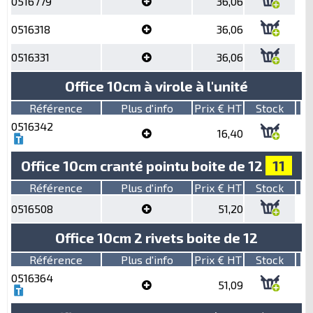
0516779
36,06
0516318
36,06
0516331
36,06
Office 10cm à virole à l'unité
Référence
Plus d'info
Prix € HT
Stock
0516342
16,40
Office 10cm cranté pointu boite de 12
11
Référence
Plus d'info
Prix € HT
Stock
0516508
51,20
Office 10cm 2 rivets boite de 12
Référence
Plus d'info
Prix € HT
Stock
0516364
51,09