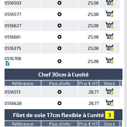
0516503
25,08
0516577
25,08
0516627
25,08
0516661
25,08
0516375
25,08
0516706
25,08
Chef 30cm à l'unité
Référence
Plus d'info
Prix € HT
Stock
0516513
28,77
0516628
28,77
Filet de sole 17cm flexible à l'unité
3
Référence
Plus d'info
Prix € HT
Stock