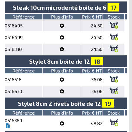
Steak 10cm microdenté boite de 6
17
Référence
Plus d'info
Prix € HT
Stock
0516495
24,50
0516499
24,50
0516330
24,50
Stylet 8cm boite de 12
18
Référence
Plus d'info
Prix € HT
Stock
0516516
36,06
0516630
36,06
Stylet 8cm 2 rivets boite de 12
19
Référence
Plus d'info
Prix € HT
Stock
0516369
48,82