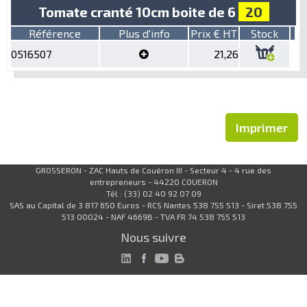
Tomate cranté 10cm boite de 6
20
Référence
Plus d'info
Prix € HT
Stock
0516507
21,26
Imprimer
GROSSERON - ZAC Hauts de Couëron III - Secteur 4 - 4 rue des
entrepreneurs - 44220 COUERON
Tél : (33) 02 40 92 07 09
SAS au Capital de 3 817 650 Euros - RCS Nantes 538 755 513 - Siret 538 755
513 00024 - NAF 4669B - TVA FR 74 538 755 513
Nous suivre