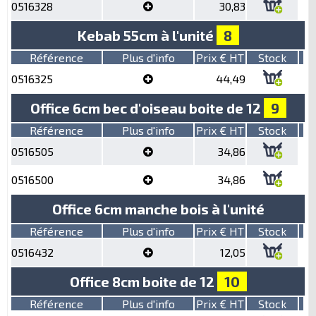
0516328
30,83
Kebab 55cm à l'unité
8
Référence
Plus d'info
Prix € HT
Stock
0516325
44,49
Office 6cm bec d'oiseau boite de 12
9
Référence
Plus d'info
Prix € HT
Stock
0516505
34,86
0516500
34,86
Office 6cm manche bois à l'unité
Référence
Plus d'info
Prix € HT
Stock
0516432
12,05
Office 8cm boite de 12
10
Référence
Plus d'info
Prix € HT
Stock