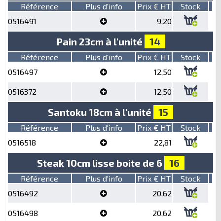
Référence
Plus d'info
Prix € HT
Stock
0516491
9,20
Pain 23cm à l'unité
14
Référence
Plus d'info
Prix € HT
Stock
0516497
12,50
0516372
12,50
Santoku 18cm à l'unité
15
Référence
Plus d'info
Prix € HT
Stock
0516518
22,81
Steak 10cm lisse boite de 6
16
Référence
Plus d'info
Prix € HT
Stock
0516492
20,62
0516498
20,62