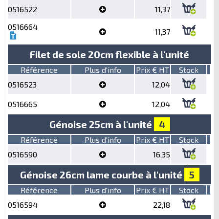
0516522
11,37
0516664
11,37
Filet de sole 20cm flexible à l'unité
Référence
Plus d'info
Prix € HT
Stock
0516523
12,04
0516665
12,04
Génoise 25cm à l'unité
4
Référence
Plus d'info
Prix € HT
Stock
0516590
16,35
Génoise 26cm lame courbe à l'unité
5
Référence
Plus d'info
Prix € HT
Stock
0516594
22,18