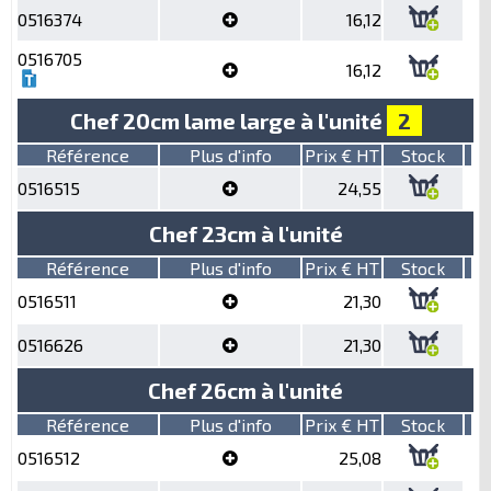
0516374
16,12
0516705
16,12
Chef 20cm lame large à l'unité
2
Référence
Plus d'info
Prix € HT
Stock
0516515
24,55
Chef 23cm à l'unité
Référence
Plus d'info
Prix € HT
Stock
0516511
21,30
0516626
21,30
Chef 26cm à l'unité
Référence
Plus d'info
Prix € HT
Stock
0516512
25,08