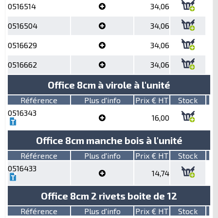
0516514
34,06
0516504
34,06
0516629
34,06
0516662
34,06
Office 8cm à virole à l'unité
Référence
Plus d'info
Prix € HT
Stock
0516343
16,00
Office 8cm manche bois à l'unité
Référence
Plus d'info
Prix € HT
Stock
0516433
14,74
Office 8cm 2 rivets boite de 12
Référence
Plus d'info
Prix € HT
Stock