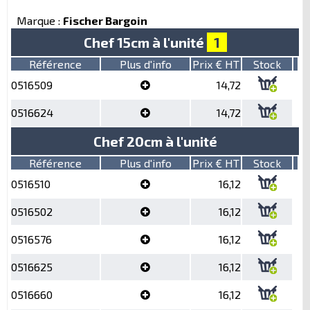
Marque :
Fischer Bargoin
Chef 15cm à l'unité
1
Référence
Plus d'info
Prix € HT
Stock
0516509
14,72
0516624
14,72
Chef 20cm à l'unité
Référence
Plus d'info
Prix € HT
Stock
0516510
16,12
0516502
16,12
0516576
16,12
0516625
16,12
0516660
16,12