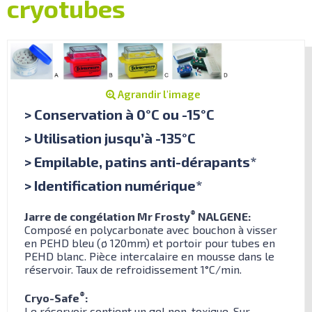
cryotubes
Agrandir l'image
> Conservation à 0°C ou -15°C
> Utilisation jusqu’à -135°C
> Empilable, patins anti-dérapants*
> Identification numérique*
®
Jarre de congélation Mr Frosty
NALGENE:
Composé en polycarbonate avec bouchon à visser
en PEHD bleu (ø 120mm) et portoir pour tubes en
PEHD blanc. Pièce intercalaire en mousse dans le
réservoir. Taux de refroidissement 1°C/min.
®
Cryo-Safe
:
Le réservoir contient un gel non-toxique. Sur