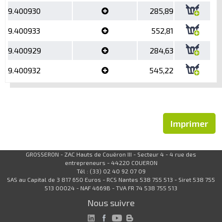
9.400930
285,89
9.400933
552,81
9.400929
284,63
9.400932
545,22
Imprimer
GROSSERON - ZAC Hauts de Couëron III - Secteur 4 - 4 rue des
entrepreneurs - 44220 COUERON
Tél : (33) 02 40 92 07 09
SAS au Capital de 3 817 650 Euros - RCS Nantes 538 755 513 - Siret 538 755
513 00024 - NAF 4669B - TVA FR 74 538 755 513
Nous suivre