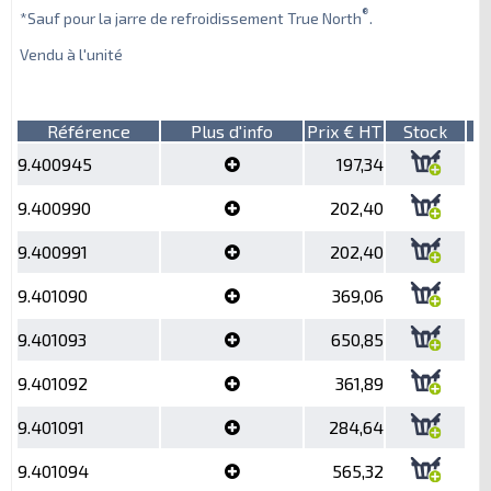
®
*Sauf pour la jarre de refroidissement True North
.
Vendu à l'unité
Référence
Plus d'info
Prix € HT
Stock
9.400945
197,34
9.400990
202,40
9.400991
202,40
9.401090
369,06
9.401093
650,85
9.401092
361,89
9.401091
284,64
9.401094
565,32