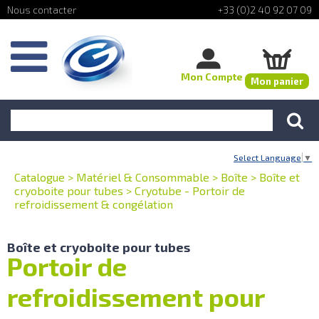
+33 (0)2 40 92 07 09
Mon Compte
Mon panier
Select Language
▼
Catalogue
>
Matériel & Consommable
>
Boîte
>
Boîte et
cryoboite pour tubes
>
Cryotube - Portoir de
refroidissement & congélation
Boîte et cryoboite pour tubes
Portoir de
refroidissement pour