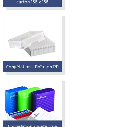
carton 136 x 136
Congélation - Boîte en PP
Congélation - Boite true