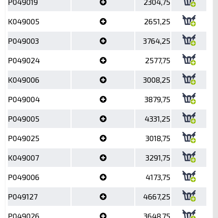
P049019
2304,75
K049005
2651,25
P049003
3764,25
P049024
2577,75
K049006
3008,25
P049004
3879,75
P049005
4331,25
P049025
3018,75
K049007
3291,75
P049006
4173,75
P049127
4667,25
P049026
3648,75