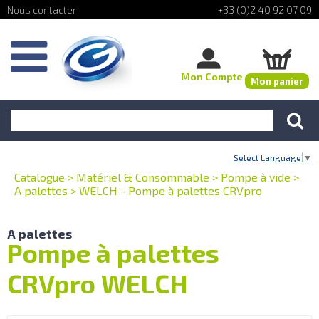
+33 (0)2 40 92 07 09
Mon Compte
Mon panier
Select Language
▼
Catalogue
>
Matériel & Consommable
>
Pompe à vide
>
A palettes
>
WELCH - Pompe à palettes CRVpro
A palettes
Pompe à palettes
CRVpro WELCH