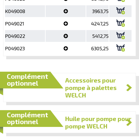
K049008
3963,75
P049021
4247,25
P049022
5412,75
P049023
6305,25
Complément
Accessoires pour
optionnel
pompe à palettes
WELCH
Complément
Huile pour pompe pour
optionnel
pompe WELCH