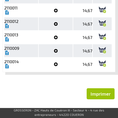
2110011
14,67
2110012
14,67
2110013
14,67
2110009
14,67
2110014
14,67
Imprimer
GROSSERON - ZAC Hauts de Couëron III - Secteur 4 - 4 rue des
entrepreneurs - 44220 COUERON