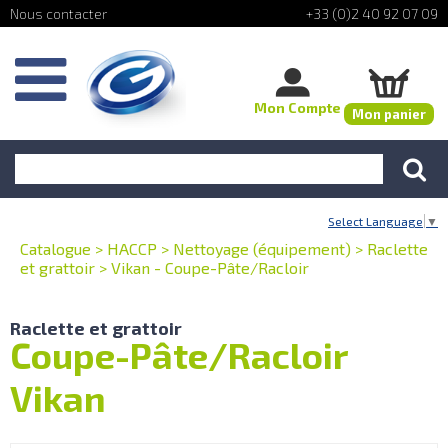
+33 (0)2 40 92 07 09
Mon Compte
Mon panier
Select Language
▼
Catalogue
>
HACCP
>
Nettoyage (équipement)
>
Raclette
et grattoir
>
Vikan - Coupe-Pâte/Racloir
Raclette et grattoir
Coupe-Pâte/Racloir
Vikan