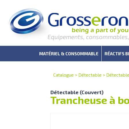
Equipements, consommables, r
MATÉRIEL & CONSOMMABLE
RÉACTIFS B
Catalogue
>
Détectable
>
Détectabl
Détectable (Couvert)
Trancheuse à bo