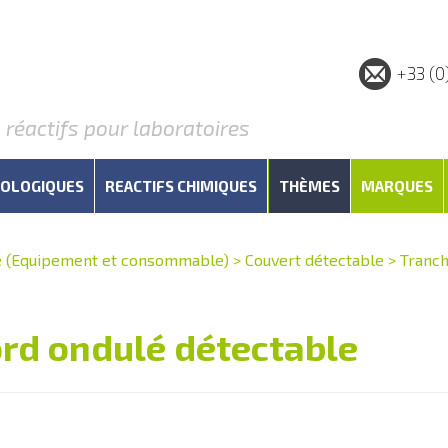
+33 (0
éactifs pour laboratoires
IOLOGIQUES
REACTIFS CHIMIQUES
THÈMES
MARQUES
e (Equipement et consommable)
>
Couvert détectable
>
Tranch
rd ondulé détectable