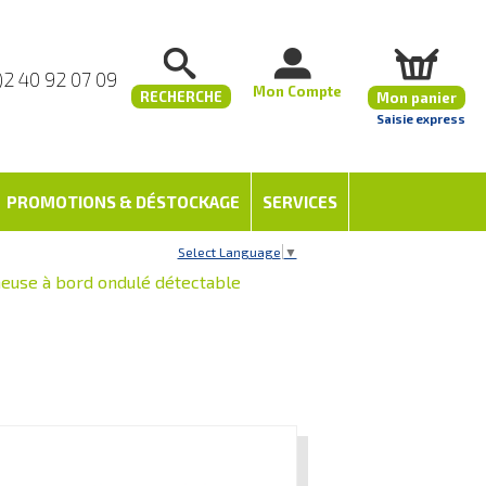
)2 40 92 07 09
Mon Compte
RECHERCHE
Mon panier
Saisie express
PROMOTIONS & DÉSTOCKAGE
SERVICES
Select Language
▼
euse à bord ondulé détectable