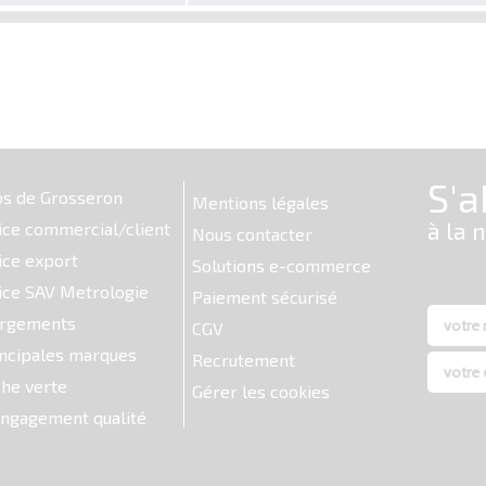
os de Grosseron
Mentions légales
ice commercial/client
Nous contacter
ice export
Solutions e-commerce
ice SAV Metrologie
Paiement sécurisé
argements
CGV
ncipales marques
Recrutement
he verte
Gérer les cookies
ngagement qualité