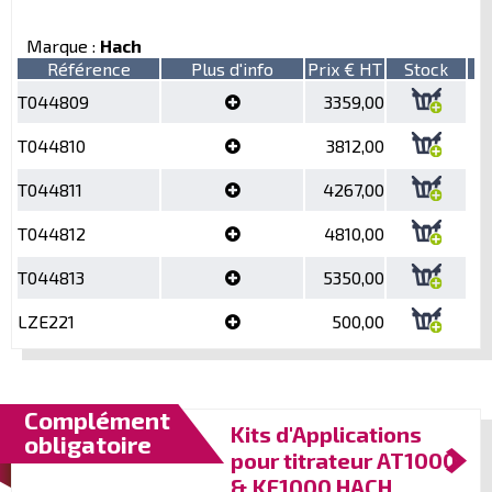
Marque :
Hach
Référence
Plus d'info
Prix € HT
Stock
T044809
3359,00
T044810
3812,00
T044811
4267,00
T044812
4810,00
T044813
5350,00
LZE221
500,00
Complément
Kits d'Applications
obligatoire
pour titrateur AT1000
& KF1000 HACH