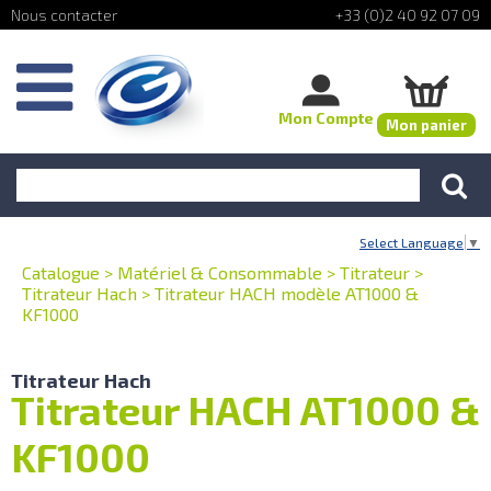
+33 (0)2 40 92 07 09
Mon Compte
Mon panier
Select Language
▼
Catalogue
>
Matériel & Consommable
>
Titrateur
>
Titrateur Hach
>
Titrateur HACH modèle AT1000 &
KF1000
Titrateur Hach
Titrateur HACH AT1000 &
KF1000