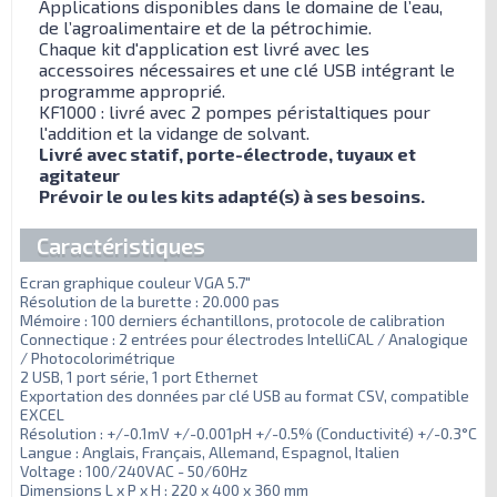
Applications disponibles dans le domaine de l’eau,
de l’agroalimentaire et de la pétrochimie.
Chaque kit d'application est livré avec les
accessoires nécessaires et une clé USB intégrant le
programme approprié.
KF1000 : livré avec 2 pompes péristaltiques pour
l'addition et la vidange de solvant.
Livré avec statif, porte-électrode, tuyaux et
agitateur
Prévoir le ou les kits adapté(s) à ses besoins.
Caractéristiques
Ecran graphique couleur VGA 5.7"
Résolution de la burette : 20.000 pas
Mémoire : 100 derniers échantillons, protocole de calibration
Connectique : 2 entrées pour électrodes IntelliCAL / Analogique
/ Photocolorimétrique
2 USB, 1 port série, 1 port Ethernet
Exportation des données par clé USB au format CSV, compatible
EXCEL
Résolution : +/-0.1mV +/-0.001pH +/-0.5% (Conductivité) +/-0.3°C
Langue : Anglais, Français, Allemand, Espagnol, Italien
Voltage : 100/240VAC - 50/60Hz
Dimensions L x P x H : 220 x 400 x 360 mm