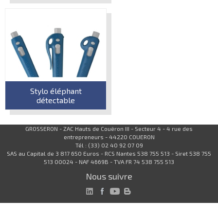
Stylo éléphant
détectable
GROSSERON - ZAC Hauts de Couëron III - Secteur 4 - 4 rue des
entrepreneurs - 44220 COUERON
Tél : (33) 02 40 92 07 09
SAS au Capital de 3 817 650 Euros - RCS Nantes 538 755 513 - Siret 538 755
513 00024 - NAF 4669B - TVA FR 74 538 755 513
Nous suivre