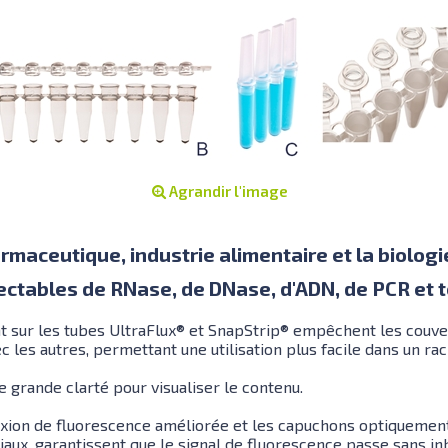
Agrandir l'image
harmaceutique, industrie alimentaire et la biolog
tectables de RNase, de DNase, d'ADN, de PCR et
 sur les tubes UltraFlux® et SnapStrip® empêchent les couver
c les autres, permettant une utilisation plus facile dans un ra
 grande clarté pour visualiser le contenu.
exion de fluorescence améliorée et les capuchons optiquement
aux, garantissent que le signal de fluorescence passe sans inhi