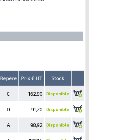
Repère
Prix € HT
Stock
C
162,90
Disponible
D
91,20
Disponible
A
98,92
Disponible