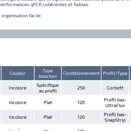
 performances qPCR cohérentes et fiables.
organisation facile.
Type
Couleur
Conditionnement
Profil/Type
bouchon
Spécifique
Incolore
250
Corbett
au profil
Profil bas-
Incolore
Plat
120
UltraFlux
Profil bas-
Incolore
Plat
120
SnapStrip