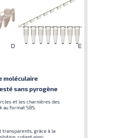
ie moléculaire
 testé sans pyrogène
cles et les charnières des
ck au format SBS.
 transparents, grâce à la
bition, créant ainsi