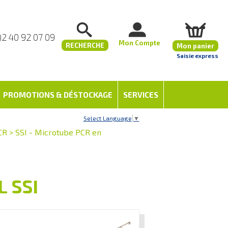
)2 40 92 07 09
Mon Compte
RECHERCHE
Mon panier
Saisie express
PROMOTIONS & DÉSTOCKAGE
SERVICES
Select Language
▼
CR
>
SSI - Microtube PCR en
L SSI