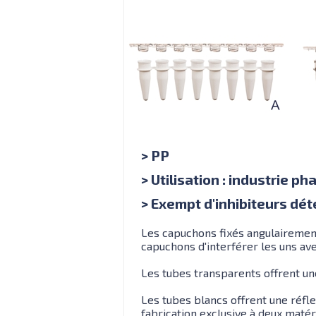
> PP
> Utilisation : industrie p
> Exempt d'inhibiteurs dé
Les capuchons fixés angulairement
capuchons d'interférer les uns ave
Les tubes transparents offrent une
Les tubes blancs offrent une réfl
fabrication exclusive à deux matéri