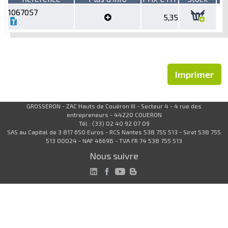
1067057
5,35
Imprimer
GROSSERON - ZAC Hauts de Couëron III - Secteur 4 - 4 rue des
entrepreneurs - 44220 COUERON
Tél : (33) 02 40 92 07 09
SAS au Capital de 3 817 650 Euros - RCS Nantes 538 755 513 - Siret 538 755
513 00024 - NAF 4669B - TVA FR 74 538 755 513
Nous suivre