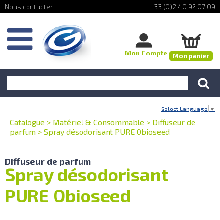
+33 (0)2 40 92 07 09
Mon Compte
Mon panier
Select Language
▼
Catalogue
>
Matériel & Consommable
>
Diffuseur de
parfum
>
Spray désodorisant PURE Obioseed
Diffuseur de parfum
Spray désodorisant
PURE Obioseed