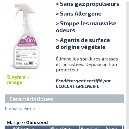
> Sans gaz propulseurs
> Sans Allergene
> Stoppe les mauvaise
odeurs
> Agents de surface
d'origine végétale
Élimine les souillures grasses
et incrustées. Dépose un film
protecteur.
Agrandir
Ecodétergent certifié par
l'image
ECOCERT GREENLIFE
Caractéristiques
Parfum verveine
Marque :
Obioseed
Référence
Plus d'info
Prix € HT
Stock