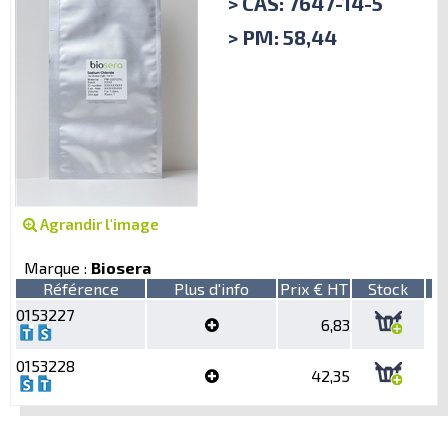
> CAS: 7647-14-5
> PM: 58,44
Agrandir l'image
Marque :
Biosera
Référence
Plus d'info
Prix € HT
Stock
0153227
6,83
0153228
42,35