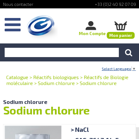
+33 (0)2 40 92 07 09
Mon Compte
Mon panier
Select Language
▼
Catalogue
>
Réactifs biologiques
>
Réactifs de Biologie
moléculaire
>
Sodium chlorure
>
Sodium chlorure
Sodium chlorure
Sodium chlorure
> NaCl