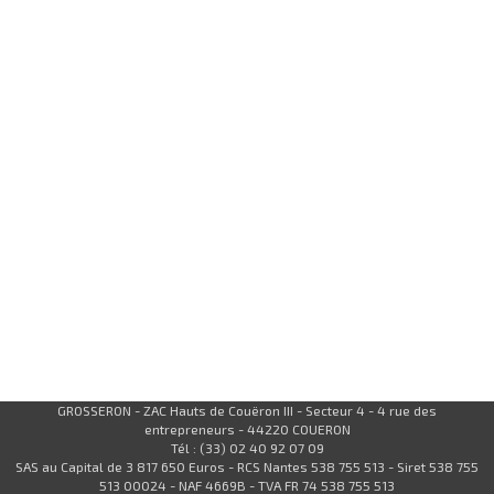
GROSSERON - ZAC Hauts de Couëron III - Secteur 4 - 4 rue des
entrepreneurs - 44220 COUERON
Tél : (33) 02 40 92 07 09
SAS au Capital de 3 817 650 Euros - RCS Nantes 538 755 513 - Siret 538 755
513 00024 - NAF 4669B - TVA FR 74 538 755 513