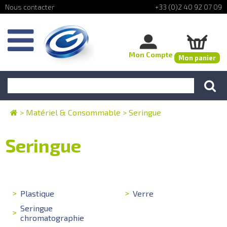
+33 (0)2 40 92 07 09
Mon Compte
Mon panier
>
Matériel & Consommable
>
Seringue
Seringue
Plastique
Verre
Seringue
chromatographie