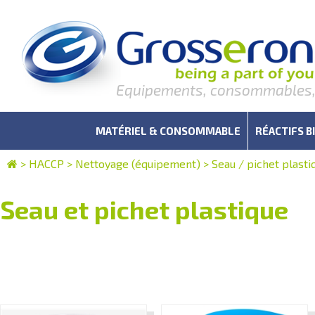
Equipements, consommables, r
MATÉRIEL & CONSOMMABLE
RÉACTIFS B
>
HACCP
>
Nettoyage (équipement)
>
Seau / pichet plasti
Seau et pichet plastique