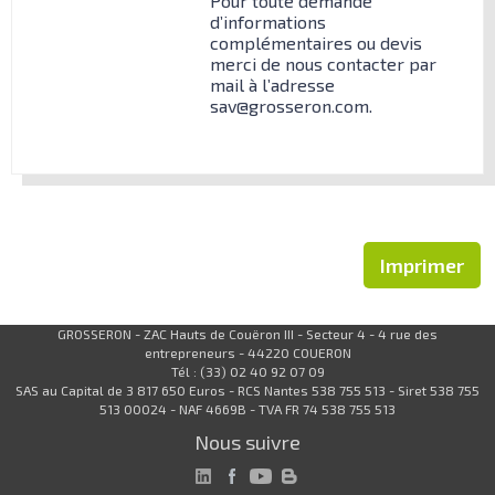
Pour toute demande
d’informations
complémentaires ou devis
merci de nous contacter par
mail à l’adresse
sav@grosseron.com.
Imprimer
GROSSERON - ZAC Hauts de Couëron III - Secteur 4 - 4 rue des
entrepreneurs - 44220 COUERON
Tél : (33) 02 40 92 07 09
SAS au Capital de 3 817 650 Euros - RCS Nantes 538 755 513 - Siret 538 755
513 00024 - NAF 4669B - TVA FR 74 538 755 513
Nous suivre