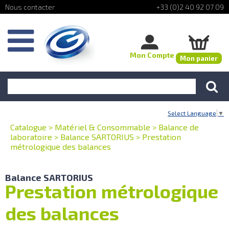
+33 (0)2 40 92 07 09
Mon Compte
Mon panier
Select Language
▼
Catalogue
>
Matériel & Consommable
>
Balance de
laboratoire
>
Balance SARTORIUS
>
Prestation
métrologique des balances
Balance SARTORIUS
Prestation métrologique
des balances