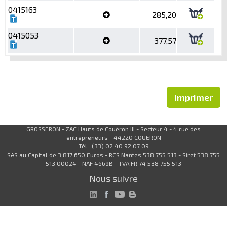
0415163
285,20
0415053
377,57
Imprimer
GROSSERON - ZAC Hauts de Couëron III - Secteur 4 - 4 rue des
entrepreneurs - 44220 COUERON
Tél : (33) 02 40 92 07 09
SAS au Capital de 3 817 650 Euros - RCS Nantes 538 755 513 - Siret 538 755
513 00024 - NAF 4669B - TVA FR 74 538 755 513
Nous suivre