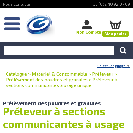
+33 (0)2 40 92 07 09
Mon Compte
Mon panier
Select Language
▼
Catalogue
>
Matériel & Consommable
>
Préleveur
>
Prélèvement des poudres et granules
>
Préleveur à
sections communicantes à usage unique
Prélèvement des poudres et granules
Préleveur à sections
communicantes à usage