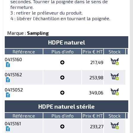
secondes. Tourner la poignée dans le sens de
fermeture.
3 : retirer le préleveur du produit.
4 : libérer l’échantillon en tournant la poignée.
Marque :
Sampling
HDPE naturel
Référence
Plus d'info
Prix € HT
Stock
0415160
217,49
0415162
253,98
0415052
349,06
HDPE naturel stérile
Référence
Plus d'info
Prix € HT
Stock
0415161
233,27