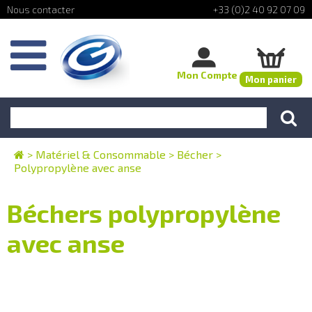
+33 (0)2 40 92 07 09
Mon Compte
Mon panier
>
Matériel & Consommable
>
Bécher
>
Polypropylène avec anse
Béchers polypropylène
avec anse