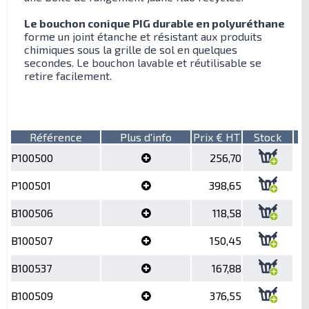
Le bouchon conique PIG durable en polyuréthane
forme un joint étanche et résistant aux produits
chimiques sous la grille de sol en quelques
secondes. Le bouchon lavable et réutilisable se
retire facilement.
Référence
Plus d'info
Prix € HT
Stock
P100500
256,70
P100501
398,65
B100506
118,58
B100507
150,45
B100537
167,88
B100509
376,55