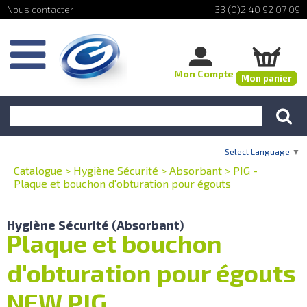
+33 (0)2 40 92 07 09
Mon Compte
Mon panier
Select Language
▼
Catalogue
>
Hygiène Sécurité
>
Absorbant
>
PIG -
Plaque et bouchon d'obturation pour égouts
Hygiène Sécurité (Absorbant)
Plaque et bouchon
d'obturation pour égouts
NEW PIG