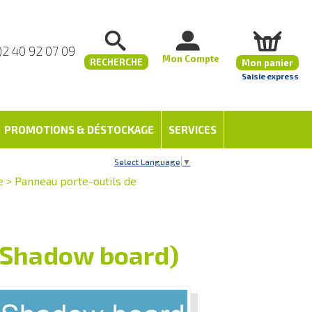
)2 40 92 07 09
Mon Compte
RECHERCHE
Mon panier
Saisie express
PROMOTIONS & DÉSTOCKAGE
SERVICES
Select Language
▼
e
>
Panneau porte-outils de
 (Shadow board)