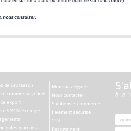
 colorée sur fond blanc ou ombre blanche sur fond coloré)
, nous consulter.
os de Grosseron
Mentions légales
ice commercial/client
Nous contacter
ice export
Solutions e-commerce
ice SAV Metrologie
Paiement sécurisé
argements
CGV
ncipales marques
Recrutement