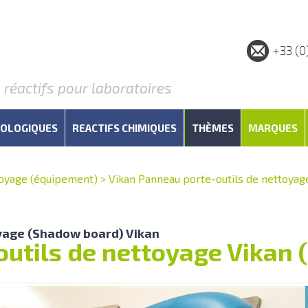
+33 (0
éactifs pour laboratoires
IOLOGIQUES
REACTIFS CHIMIQUES
THÈMES
MARQUES
oyage (équipement)
>
Vikan Panneau porte-outils de nettoyag
yage (Shadow board) Vikan
utils de nettoyage Vikan