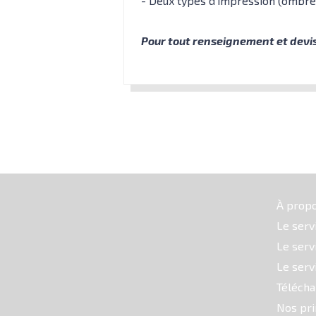
- Deux types d'impression (ombre
Pour tout renseignement et devis
À prop
Le serv
Le serv
Le serv
Téléch
Nos pri