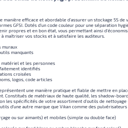
e manière efficace et abordable d’assurer un stockage 5S de v
rmes GFSI. Dotés d’un code couleur pour une séparation hygié
tenir propres et en bon état, vous permettant ainsi d’économi
 à maîtriser vos stocks et à satisfaire les auditeurs.
ts muraux
 outils manquants
e matériel et les personnes
rfaitement identifiés
ations croisées
oms, logos, code articles
eprésentent une manière pratique et fiable de mettre en pla
. Constitués de matériaux de haute qualité, les shadow-board
 les spécificités de votre assortiment d’outils de nettoyage e
tils d'une autre marque que Vikan comme des pulvérisateurs 
rçage ou sur aimants) et mobiles (simple ou double face)