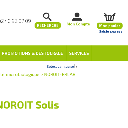
)2 40 92 07 09
Mon Compte
RECHERCHE
Mon panier
Saisie express
PROMOTIONS & DÉSTOCKAGE
SERVICES
Select Language
▼
ité microbiologique
>
NOROIT-ERLAB
NOROIT Solis