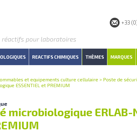
+33 (0
éactifs pour laboratoires
IOLOGIQUES
REACTIFS CHIMIQUES
THÈMES
MARQUES
ommables et equipements culture cellulaire
>
Poste de sécur
iologique ESSENTIEL et PREMIUM
que
té microbiologique ERLAB-
PREMIUM