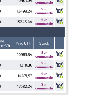
0
10407,04
commande
Sur
0
13498,24
commande
Sur
0
15245,44
commande
 de
Prix € HT
Stock
e m³/h
Sur
10983,84
commande
Sur
0
12116,16
commande
Sur
0
14471,52
commande
Sur
0
17082,24
commande