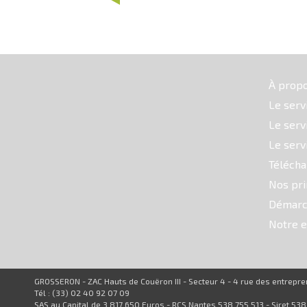
À prop
Le serv
Le serv
Le serv
Téléch
Nos pri
Démarc
Notre e
GROSSERON - ZAC Hauts de Couëron III - Secteur 4 - 4 rue des entrep
Tél : (33) 02 40 92 07 09
SAS au Capital de 3 817 650 Euros - RCS Nantes 538 755 513 - Siret 53