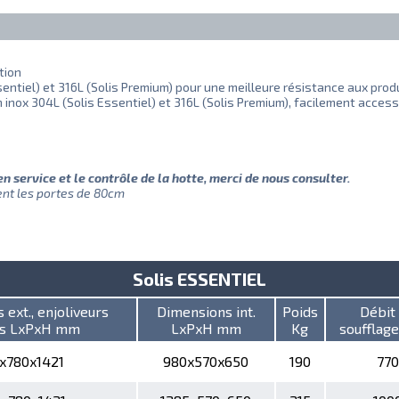
tion
sentiel) et 316L (Solis Premium) pour une meilleure résistance aux pro
n inox 304L (Solis Essentiel) et 316L (Solis Premium), facilement access
 en service et le contrôle de la hotte, merci de nous consulter.
ent les portes de 80cm
Solis ESSENTIEL
ext., enjoliveurs
Dimensions int.
Poids
Débit
ts LxPxH mm
LxPxH mm
Kg
soufflag
5x780x1421
980x570x650
190
770