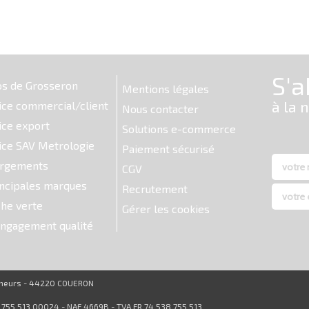
os de Grosseron
Mentions légales
ice commercial/client
Nous contacter
ice export
Solutions e-commerce
ice SAV Metrologie
Paiement sécurisé
argements
CGV
ncipales marques
Recrutement
he verte
Gérer les cookies
ngagement qualité
reneurs - 44220 COUERON
8 755 513 00024 - NAF 4669B - TVA FR 74 538 755 513