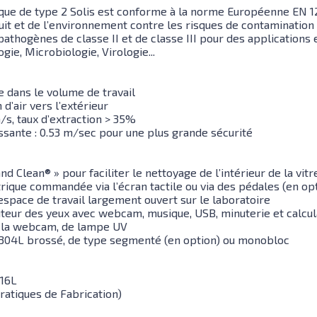
que de type 2 Solis est conforme à la norme Européenne EN 12
uit et de l’environnement contre les risques de contamination 
thogènes de classe II et de classe III pour des applications en
e, Microbiologie, Virologie...
e dans le volume de travail
 d’air vers l’extérieur
m/s, taux d’extraction > 35%
sante : 0.53 m/sec pour une plus grande sécurité
nd Clean® » pour faciliter le nettoyage de l’intérieur de la vit
ctrique commandée via l’écran tactile ou via des pédales (en op
 espace de travail largement ouvert sur le laboratoire
teur des yeux avec webcam, musique, USB, minuterie et calcul
e la webcam, de lampe UV
x 304L brossé, de type segmenté (en option) ou monobloc
316L
atiques de Fabrication)