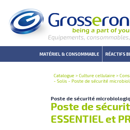
Equipements, consommables, r
MATÉRIEL & CONSOMMABLE
RÉACTIFS B
Catalogue
>
Culture cellulaire
>
Cons
- Solis - Poste de sécurité microb
Poste de sécurité microbiologi
Poste de sécuri
ESSENTIEL et 