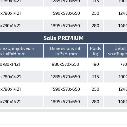
0x780x1421
1285x570x650
215
100
5x780x1421
1590x570x650
250
124
0x780x1421
1895x570x650
280
148
Solis PREMIUM
ext., enjoliveurs
Dimensions int.
Poids
Débit
ts LxPxH mm
LxPxH mm
Kg
soufflag
5x780x1421
980x570x650
190
770
0x780x1421
1285x570x650
215
100
5x780x1421
1590x570x650
250
124
0x780x1421
1895x570x650
280
148