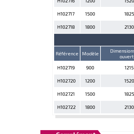
H102716
1200
152
H102717
1500
182
H102718
1800
213
Dimensions 
Référence
Modèle
ouver
H102719
900
121
H102720
1200
152
H102721
1500
182
H102722
1800
213