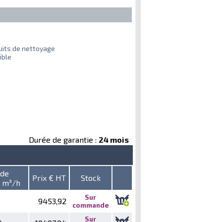
duits de nettoyage
ible
Durée de garantie :
24 mois
 de
Prix € HT
Stock
e m³/h
Sur
9453,92
commande
Sur