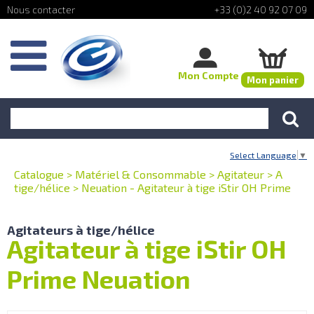
+33 (0)2 40 92 07 09
Mon Compte
Mon panier
Select Language
▼
Catalogue
>
Matériel & Consommable
>
Agitateur
>
A
tige/hélice
>
Neuation - Agitateur à tige iStir OH Prime
Agitateurs à tige/hélice
Agitateur à tige iStir OH
Prime Neuation