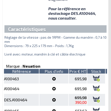
Pour la référence en
destockage DES.A100464,
nous consulter.
Caractéristiques
Réglage de la vitesse : pas de 1RPM - Gamme du mandrin : 0,7 à 10
mm
Dimensions : 79 x 225 x 179 mm - Poids : 1,7Kg
Livré avec: moteur, mandrin à clé et câble électrique
Marque :
Neuation
Référence
Plus d'info
Prix € HT
Stock
A100463
695,98
A100464
695,98
695,98
DES.A100464
390,00
A100465
653,62