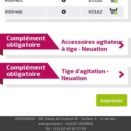
A100466
653,62
Complément
Accessoires agitateur
obligatoire
à tige - Neuation
Complément
Tige d'agitation -
obligatoire
Neuation
Imprimer
GROSSERON - ZAC Hauts de Couëron III - Secteur 4 - 4 rue des
entrepreneurs - 44220 COUERON
Tél : (33) 02 40 92 07 09