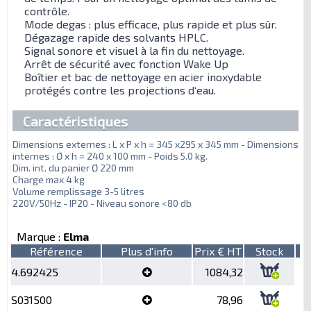
contrôle.
Mode degas : plus efficace, plus rapide et plus sûr.
Dégazage rapide des solvants HPLC.
Signal sonore et visuel à la fin du nettoyage.
Arrêt de sécurité avec fonction Wake Up
Boîtier et bac de nettoyage en acier inoxydable
protégés contre les projections d‘eau.
Caractéristiques
Dimensions externes : L x P x h = 345 x295 x 345 mm - Dimensions
internes : Ø x h = 240 x 100 mm - Poids 5.0 kg.
Dim. int. du panier Ø 220 mm
Charge max 4 kg
Volume remplissage 3-5 litres
220V/50Hz - IP20 - Niveau sonore <80 db
Marque :
Elma
Référence
Plus d'info
Prix € HT
Stock
4.692425
1084,32
S031500
78,96