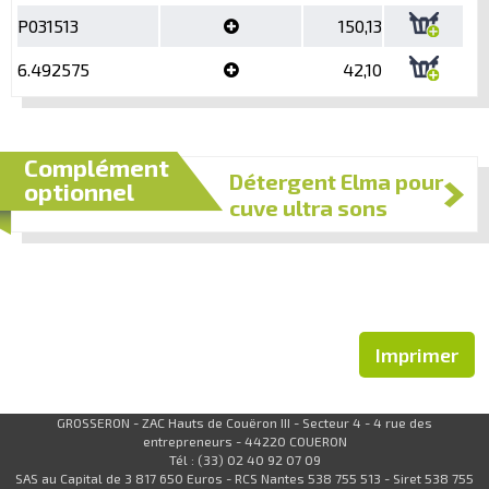
P031513
150,13
6.492575
42,10
Complément
Détergent Elma pour
optionnel
cuve ultra sons
Imprimer
GROSSERON - ZAC Hauts de Couëron III - Secteur 4 - 4 rue des
entrepreneurs - 44220 COUERON
Tél : (33) 02 40 92 07 09
SAS au Capital de 3 817 650 Euros - RCS Nantes 538 755 513 - Siret 538 755