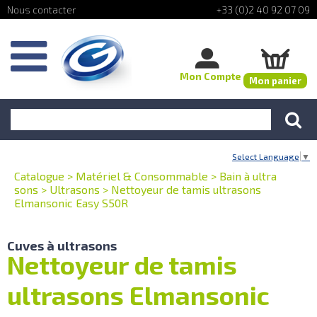
+33 (0)2 40 92 07 09
Mon Compte
Mon panier
Select Language
▼
Catalogue
>
Matériel & Consommable
>
Bain à ultra
sons
>
Ultrasons
>
Nettoyeur de tamis ultrasons
Elmansonic Easy S50R
Cuves à ultrasons
Nettoyeur de tamis
ultrasons Elmansonic