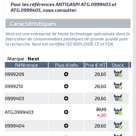
Pour les références ANTIGASPI ATG.0999403 et
ATG.0999405, nous consulter.
Caractéristiques
Nest est une entreprise de haute technologie spécialisée dans la
fabrication de consommables plastiques de grande qualité pour
la recherche. Nest est certifiée ISO 9001:2008, CE et FDA.
Marque :
Nest
Référence
Plus d'info
Prix € HT
Stock
0999209
28,60
0999210
28,60
0999403
28,60
30,19
ATG.0999403
4,00
0999404
28,60