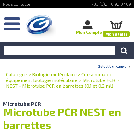
+33 (0)2 40 92 07 09
Mon Compte
Mon panier
Select Language
▼
Catalogue
>
Biologie moléculaire
>
Consommable
équipement biologie moléculaire
>
Microtube PCR
>
NEST - Microtube PCR en barrettes (0.1 et 0.2 ml)
Microtube PCR
Microtube PCR NEST en
barrettes