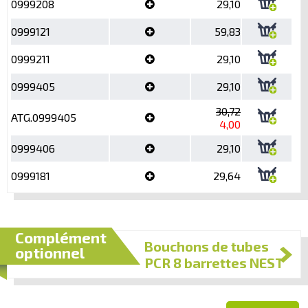
0999208
29,10
0999121
59,83
0999211
29,10
0999405
29,10
30,72
ATG.0999405
4,00
0999406
29,10
0999181
29,64
Complément
Bouchons de tubes
optionnel
PCR 8 barrettes NEST