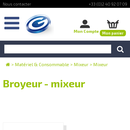
+33 (0)2 40 92 07 09
Mon Compte
Mon panier
>
Matériel & Consommable
>
Mixeur
>
Mixeur
Broyeur - mixeur