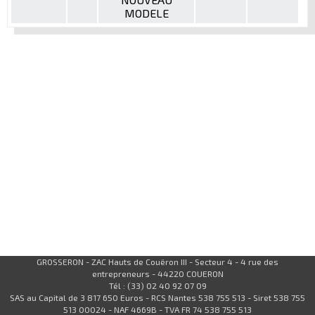
MODELE
GROSSERON - ZAC Hauts de Couëron III - Secteur 4 - 4 rue des
entrepreneurs - 44220 COUERON
Tél : (33) 02 40 92 07 09
SAS au Capital de 3 817 650 Euros - RCS Nantes 538 755 513 - Siret 538 755
513 00024 - NAF 4669B - TVA FR 74 538 755 513