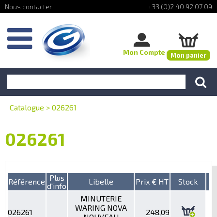
+33 (0)2 40 92 07 09
Mon Compte
Mon panier
Catalogue
>
026261
026261
Plus
Référence
Libelle
Prix € HT
Stock
d'info
MINUTERIE
WARING NOVA
026261
248,09
NOUVEAU