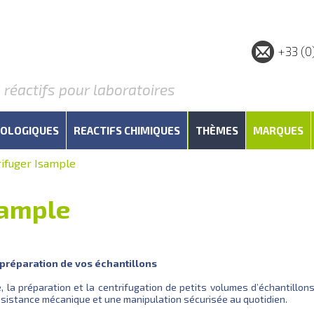
+33 (0
éactifs pour laboratoires
IOLOGIQUES
REACTIFS CHIMIQUES
THÈMES
MARQUES
rifuger Isample
sample
a préparation de vos échantillons
la préparation et la centrifugation de petits volumes d’échantillons 
résistance mécanique et une manipulation sécurisée au quotidien.