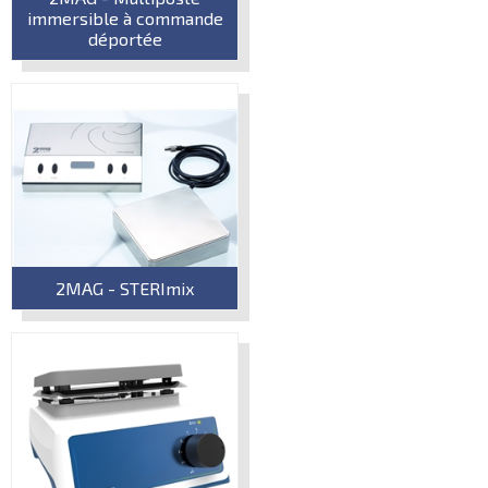
immersible à commande
déportée
2MAG - STERImix