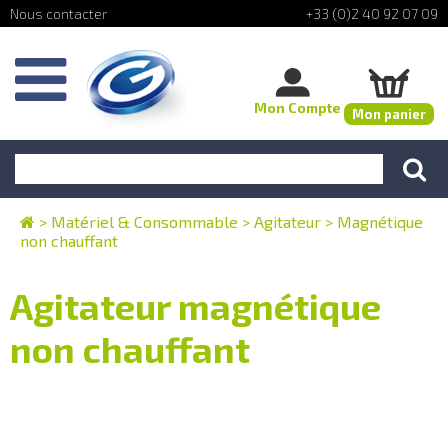
+33 (0)2 40 92 07 09
Mon Compte
Mon panier
>
Matériel & Consommable
>
Agitateur
>
Magnétique
non chauffant
Agitateur magnétique
non chauffant