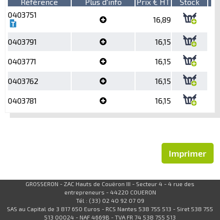
Référence
Plus d'info
Prix € HT
Stock
0403751
16,89
0403791
16,15
0403771
16,15
0403762
16,15
0403781
16,15
Imprimer
GROSSERON - ZAC Hauts de Couëron III - Secteur 4 - 4 rue des
entrepreneurs - 44220 COUERON
Tél : (33) 02 40 92 07 09
SAS au Capital de 3 817 650 Euros - RCS Nantes 538 755 513 - Siret 538 755
513 00024 - NAF 4669B - TVA FR 74 538 755 513