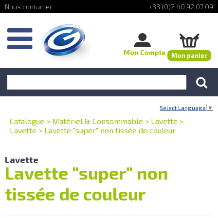
+33 (0)2 40 92 07 09
Mon Compte
Mon panier
Select Language
▼
Catalogue
>
Matériel & Consommable
>
Lavette
>
Lavette
>
Lavette "super" non tissée de couleur
Lavette
Lavette "super" non
tissée de couleur