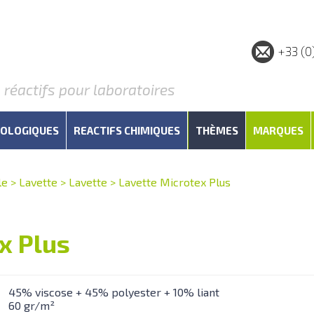
+33 (0
éactifs pour laboratoires
IOLOGIQUES
REACTIFS CHIMIQUES
THÈMES
MARQUES
le
>
Lavette
>
Lavette
>
Lavette Microtex Plus
x Plus
45% viscose + 45% polyester + 10% liant
60 gr/m²