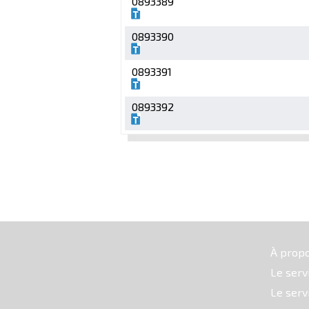
0893389
0893390
0893391
0893392
À prop
Le serv
Le serv