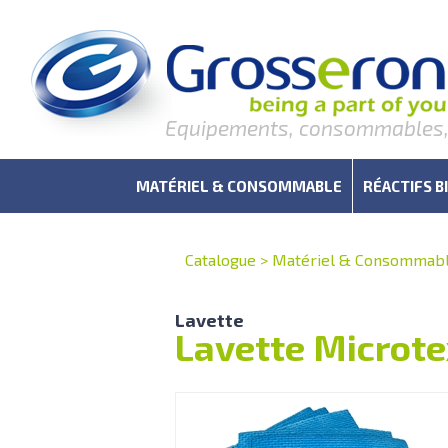
Equipements, consommables, r
MATÉRIEL & CONSOMMABLE
RÉACTIFS B
Catalogue
>
Matériel & Consommab
Lavette
Lavette Microte