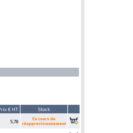
Prix € HT
Stock
En cours de
5,78
réapprovisionnement