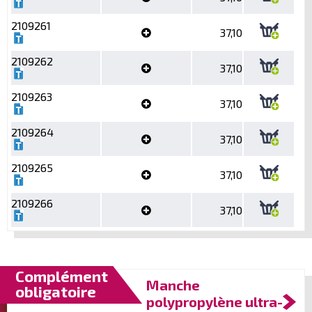
2109261
37,10
2109262
37,10
2109263
37,10
2109264
37,10
2109265
37,10
2109266
37,10
Complément
Manche
obligatoire
polypropylène ultra-