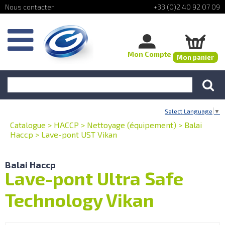
+33 (0)2 40 92 07 09
Mon Compte
Mon panier
Select Language
▼
Catalogue
>
HACCP
>
Nettoyage (équipement)
>
Balai
Haccp
>
Lave-pont UST Vikan
Balai Haccp
Lave-pont Ultra Safe
Technology Vikan