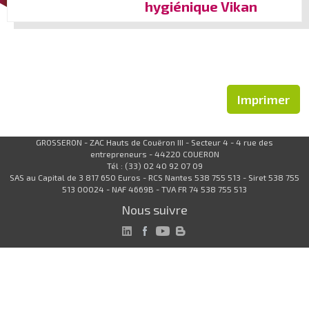
hygiénique Vikan
Imprimer
GROSSERON - ZAC Hauts de Couëron III - Secteur 4 - 4 rue des
entrepreneurs - 44220 COUERON
Tél : (33) 02 40 92 07 09
SAS au Capital de 3 817 650 Euros - RCS Nantes 538 755 513 - Siret 538 755
513 00024 - NAF 4669B - TVA FR 74 538 755 513
Nous suivre