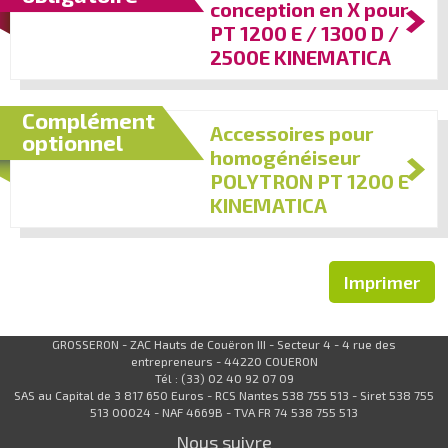
conception en X pour
PT 1200 E / 1300 D /
2500E KINEMATICA
Complément
Accessoires pour
optionnel
homogénéiseur
POLYTRON PT 1200 E
KINEMATICA
Imprimer
GROSSERON - ZAC Hauts de Couëron III - Secteur 4 - 4 rue des
entrepreneurs - 44220 COUERON
Tél : (33) 02 40 92 07 09
SAS au Capital de 3 817 650 Euros - RCS Nantes 538 755 513 - Siret 538 755
513 00024 - NAF 4669B - TVA FR 74 538 755 513
Nous suivre