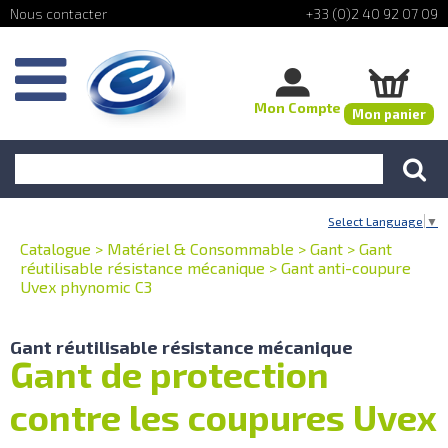
+33 (0)2 40 92 07 09
Mon Compte
Mon panier
Select Language
▼
Catalogue
>
Matériel & Consommable
>
Gant
>
Gant
réutilisable résistance mécanique
>
Gant anti-coupure
Uvex phynomic C3
Gant réutilisable résistance mécanique
Gant de protection
contre les coupures Uvex