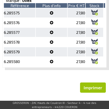
Marque :
Uvex
Référence
Plus d'info
Prix € HT
Stock
6.285575
27,80
6.285576
27,80
6.285577
27,80
6.285578
27,80
6.285579
27,80
6.285580
27,80
Imprimer
GROSSERON - ZAC Hauts de Couëron III - Secteur 4 - 4 rue des
entrepreneurs - 44220 COUERON