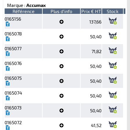
Marque :
Accumax
Référence
Plus d'info
Prix € HT
Stock
0165156
137,66
0165078
50,40
0165077
71,82
0165076
50,40
0165075
50,40
0165074
50,40
0165073
50,40
0165072
41,52