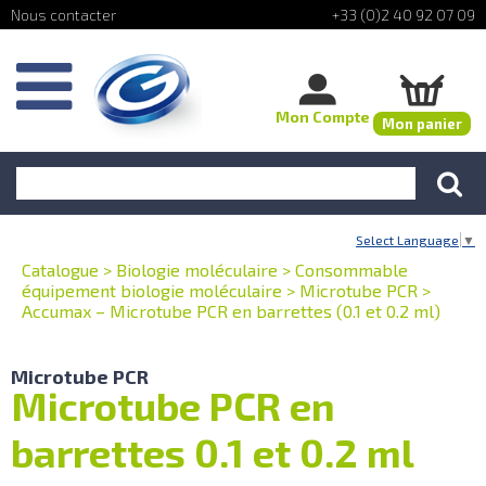
+33 (0)2 40 92 07 09
Mon Compte
Mon panier
Select Language
▼
Catalogue
>
Biologie moléculaire
>
Consommable
équipement biologie moléculaire
>
Microtube PCR
>
Accumax – Microtube PCR en barrettes (0.1 et 0.2 ml)
Microtube PCR
Microtube PCR en
barrettes 0.1 et 0.2 ml