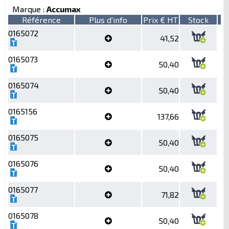
Marque :
Accumax
Référence
Plus d'info
Prix € HT
Stock
0165072
41,52
0165073
50,40
0165074
50,40
0165156
137,66
0165075
50,40
0165076
50,40
0165077
71,82
0165078
50,40