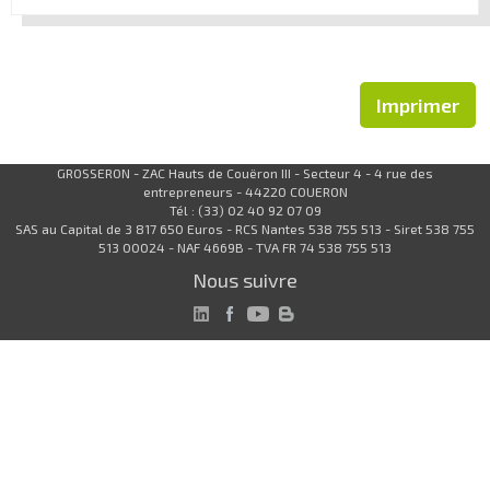
Imprimer
GROSSERON - ZAC Hauts de Couëron III - Secteur 4 - 4 rue des
entrepreneurs - 44220 COUERON
Tél : (33) 02 40 92 07 09
SAS au Capital de 3 817 650 Euros - RCS Nantes 538 755 513 - Siret 538 755
513 00024 - NAF 4669B - TVA FR 74 538 755 513
Nous suivre