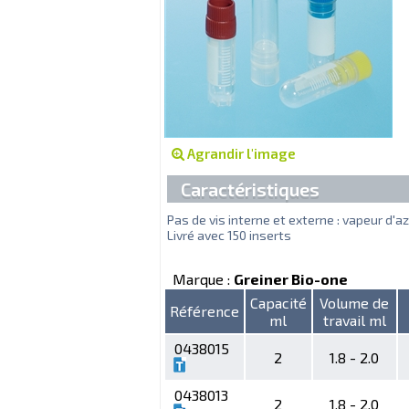
Agrandir l'image
Caractéristiques
Pas de vis interne et externe : vapeur d'a
Livré avec 150 inserts
Marque :
Greiner Bio-one
Capacité
Volume de
Référence
ml
travail ml
0438015
2
1.8 - 2.0
0438013
2
1.8 - 2.0