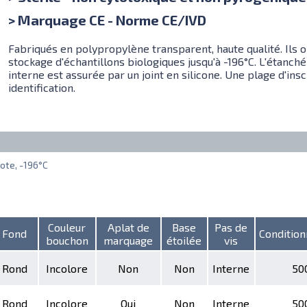
> Marquage CE - Norme CE/IVD
Fabriqués en polypropylène transparent, haute qualité. Ils 
stockage d'échantillons biologiques jusqu'à -196°C. L'étanché
interne est assurée par un joint en silicone. Une plage d'ins
identification.
zote, -196°C
Couleur
Aplat de
Base
Pas de
Fond
Conditio
bouchon
marquage
étoilée
vis
Rond
Incolore
Non
Non
Interne
50
Rond
Incolore
Oui
Non
Interne
50