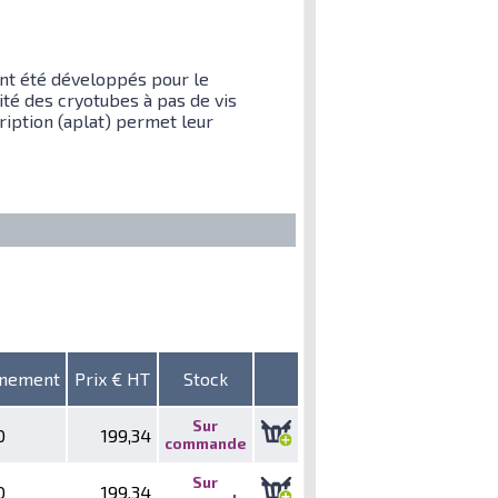
ont été développés pour le
ité des cryotubes à pas de vis
cription (aplat) permet leur
nnement
Prix € HT
Stock
Sur
0
199,34
commande
Sur
0
199,34