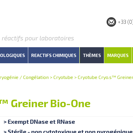
+33 (0
éactifs pour laboratoires
IOLOGIQUES
REACTIFS CHIMIQUES
THÈMES
MARQUES
ryogénie / Congélation
>
Cryotube
>
Cryotube Cryo.s™ Greine
™ Greiner Bio-One
> Exempt DNase et RNase
> Stérile - non cytotoxique et non pyrogénique