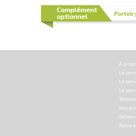
Complément
Portoir
optionnel
À prop
Le serv
Le serv
Le serv
Téléch
Nos pri
Démarc
Notre e