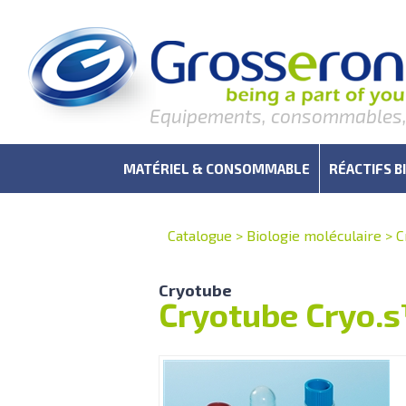
Equipements, consommables, r
MATÉRIEL & CONSOMMABLE
RÉACTIFS B
Catalogue
>
Biologie moléculaire
>
C
Cryotube
Cryotube Cryo.s