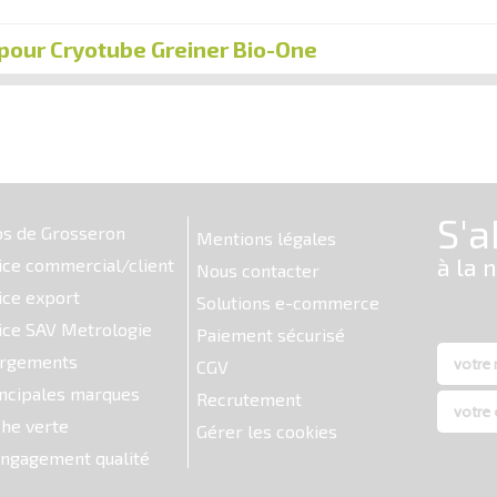
 pour Cryotube Greiner Bio-One
os de Grosseron
Mentions légales
ice commercial/client
Nous contacter
ice export
Solutions e-commerce
ice SAV Metrologie
Paiement sécurisé
argements
CGV
ncipales marques
Recrutement
he verte
Gérer les cookies
ngagement qualité