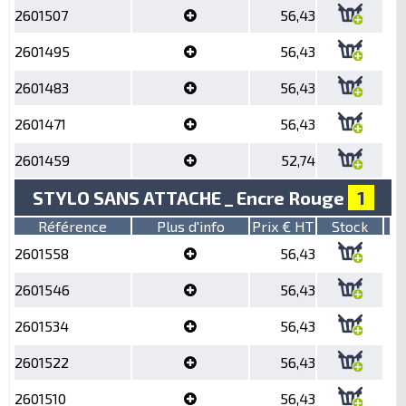
2601507
56,43
2601495
56,43
2601483
56,43
2601471
56,43
2601459
52,74
STYLO SANS ATTACHE _ Encre Rouge
1
Référence
Plus d'info
Prix € HT
Stock
2601558
56,43
2601546
56,43
2601534
56,43
2601522
56,43
2601510
56,43