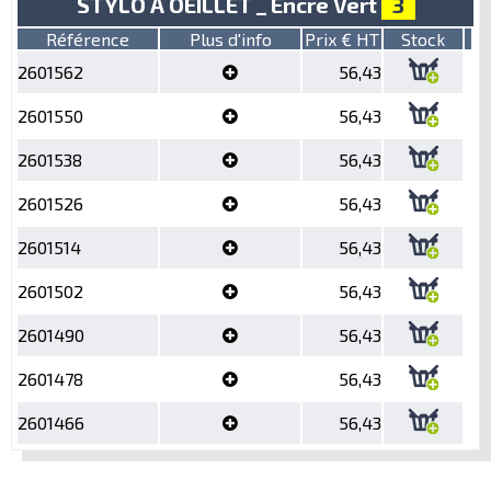
STYLO A OEILLET _ Encre Vert
3
Référence
Plus d'info
Prix € HT
Stock
2601562
56,43
2601550
56,43
2601538
56,43
2601526
56,43
2601514
56,43
2601502
56,43
2601490
56,43
2601478
56,43
2601466
56,43