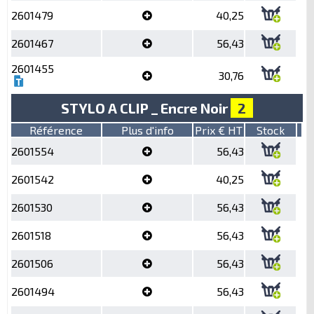
2601479
40,25
2601467
56,43
2601455
30,76
STYLO A CLIP _ Encre Noir
2
Référence
Plus d'info
Prix € HT
Stock
2601554
56,43
2601542
40,25
2601530
56,43
2601518
56,43
2601506
56,43
2601494
56,43