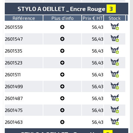
STYLO A OEILLET _ Encre Rouge
3
Référence
Plus d'info
Prix € HT
Stock
2601559
56,43
2601547
56,43
2601535
56,43
2601523
56,43
2601511
56,43
2601499
56,43
2601487
56,43
2601475
56,43
2601463
56,43