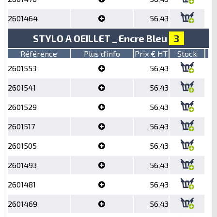
2601464
56,43
STYLO A OEILLET _ Encre Bleu
3
Référence
Plus d'info
Prix € HT
Stock
2601553
56,43
2601541
56,43
2601529
56,43
2601517
56,43
2601505
56,43
2601493
56,43
2601481
56,43
2601469
56,43