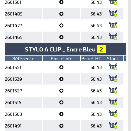
2601501
56,43
2601489
56,43
2601477
56,43
2601465
56,43
STYLO A CLIP _ Encre Bleu
2
Référence
Plus d'info
Prix € HT
Stock
2601551
56,43
2601539
56,43
2601527
56,43
2601515
56,43
2601503
56,43
2601491
56,43