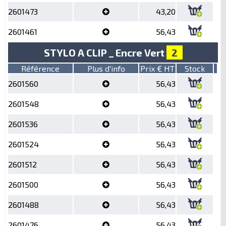
2601473
43,20
2601461
56,43
STYLO A CLIP _ Encre Vert
2
Référence
Plus d'info
Prix € HT
Stock
2601560
56,43
2601548
56,43
2601536
56,43
2601524
56,43
2601512
56,43
2601500
56,43
2601488
56,43
2601476
56,43