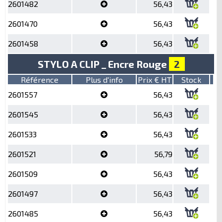
2601482
56,43
2601470
56,43
2601458
56,43
STYLO A CLIP _ Encre Rouge
2
Référence
Plus d'info
Prix € HT
Stock
2601557
56,43
2601545
56,43
2601533
56,43
2601521
56,79
2601509
56,43
2601497
56,43
2601485
56,43