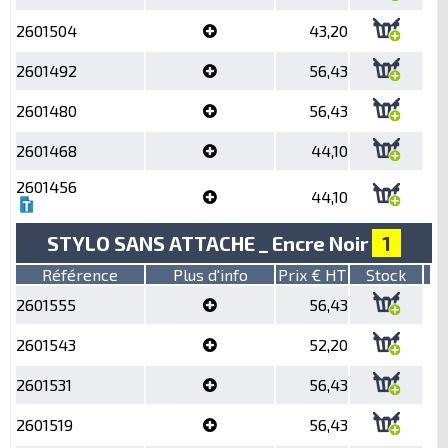
2601504
43,20
2601492
56,43
2601480
56,43
2601468
44,10
2601456
44,10
STYLO SANS ATTACHE _ Encre Noir
1
Référence
Plus d'info
Prix € HT
Stock
2601555
56,43
2601543
52,20
2601531
56,43
2601519
56,43