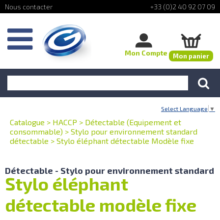
+33 (0)2 40 92 07 09
Mon Compte
Mon panier
Select Language
▼
Catalogue
>
HACCP
>
Détectable (Equipement et
consommable)
>
Stylo pour environnement standard
détectable
>
Stylo éléphant détectable Modèle fixe
Détectable - Stylo pour environnement standard
Stylo éléphant
détectable modèle fixe