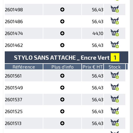
2601498
56,43
2601486
56,43
2601474
44,10
2601462
56,43
STYLO SANS ATTACHE _ Encre Vert
1
Référence
Plus d'info
Prix € HT
Stock
2601561
56,43
2601549
56,43
2601537
56,43
2601525
56,43
2601513
56,43