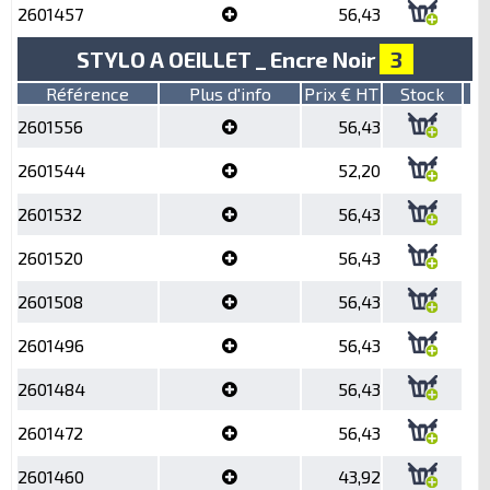
2601457
56,43
STYLO A OEILLET _ Encre Noir
3
Référence
Plus d'info
Prix € HT
Stock
2601556
56,43
2601544
52,20
2601532
56,43
2601520
56,43
2601508
56,43
2601496
56,43
2601484
56,43
2601472
56,43
2601460
43,92