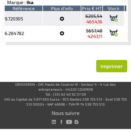
Marque :
Ika
Référence
Plus d'info
Prix € HT
Stock
6205,54
9.720305
4654,16
5657,48
6.284782
4243,11
Imprimer
GROSSERON - ZAC Hauts de Couëron III - Secteur 4 - 4 rue des
entrepreneurs - 44220 COUERON
Tél : (33) 02 40 92 07 09
SAS au Capital de 3 817 650 Euros - RCS Nantes 538 755 513 - Siret 538 755
513 00024 - NAF 4669B - TVA FR 74 538 755 513
Nous suivre