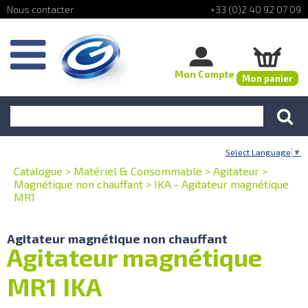
+33 (0)2 40 92 07 09
Mon Compte
Mon panier
Select Language
▼
Catalogue
>
Matériel & Consommable
>
Agitateur
>
Magnétique non chauffant
>
IKA - Agitateur magnétique
MR1
Agitateur magnétique non chauffant
Agitateur magnétique
MR1 IKA