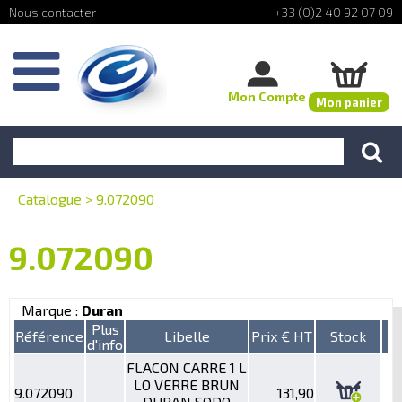
+33 (0)2 40 92 07 09
Mon Compte
Mon panier
Catalogue
>
9.072090
9.072090
Marque :
Duran
Plus
Référence
Libelle
Prix € HT
Stock
d'info
FLACON CARRE 1 L
LO VERRE BRUN
9.072090
131,90
DURAN SODO