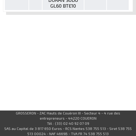
GL60 BTE10
GROSSERON - ZAC Hauts de Couëron III - Secteur 4 - 4 rue des
entrepreneurs - 44220 COUERON
Tél : (33) 02 40 92 07 09
SAS au Capital de 3 817 650 Euros - RCS Nantes 538 755 513 - Siret 538 755
513 00024 - NAF 4669B - TVA FR 74 538 755 513