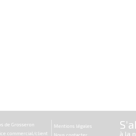
os de Grosseron
Mentions légales
ice commercial/client
Nous contacter