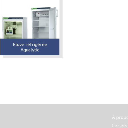
Etuve réfrigérée
Aqualytic
À prop
Le serv