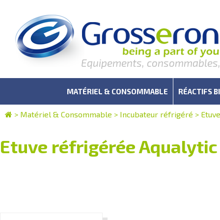
Equipements, consommables, r
MATÉRIEL & CONSOMMABLE
RÉACTIFS B
>
Matériel & Consommable
>
Incubateur réfrigéré
>
Etuve
Etuve réfrigérée Aqualytic