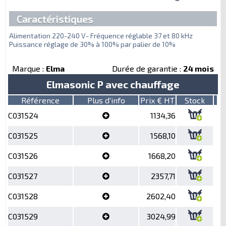
Caractéristiques
Alimentation 220-240 V- Fréquence réglable 37 et 80 kHz
Puissance réglage de 30% à 100% par palier de 10%
Marque :
Elma
Durée de garantie :
24 mois
Elmasonic P avec chauffage
Référence
Plus d'info
Prix € HT
Stock
C031524
1134,36
C031525
1568,10
C031526
1668,20
C031527
2357,71
C031528
2602,40
C031529
3024,99