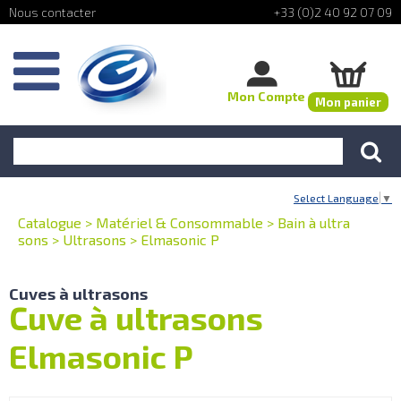
+33 (0)2 40 92 07 09
Mon Compte
Mon panier
Select Language
▼
Catalogue
>
Matériel & Consommable
>
Bain à ultra
sons
>
Ultrasons
>
Elmasonic P
Cuves à ultrasons
Cuve à ultrasons
Elmasonic P