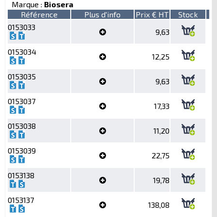
Marque :
Biosera
Référence
Plus d'info
Prix € HT
Stock
0153033
9,63
0153034
12,25
0153035
9,63
0153037
17,33
0153038
11,20
0153039
22,75
0153138
19,78
0153137
138,08