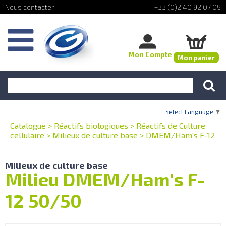
+33 (0)2 40 92 07 09
Mon Compte
Mon panier
Select Language
▼
Catalogue
>
Réactifs biologiques
>
Réactifs de Culture
cellulaire
>
Milieux de culture base
>
DMEM/Ham's F-12
Milieux de culture base
Milieu DMEM/Ham's F-
12 50/50