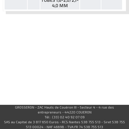
4,0 MM
GROSSERON - ZAC Hauts de Couëron III - Secteur 4 - 4 rue des
entrepreneurs - 44220 COUERON
Tél : (33) 02 40 92 07 09
SAS au Capital de 3 817 650 Euros - RCS Nantes 538 755 513 - Siret 538 755
513 00024 - NAF 4669B - TVA FR 74 538 755 513