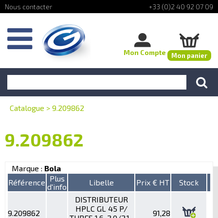
+33 (0)2 40 92 07 09
Mon Compte
Mon panier
Catalogue
>
9.209862
9.209862
Marque :
Bola
Plus
Référence
Libelle
Prix € HT
Stock
d'info
DISTRIBUTEUR
HPLC GL 45 P/
9.209862
91,28
TUBES 1,6-2,0/2,1-