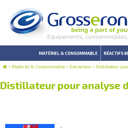
Equipements, consommables, r
MATÉRIEL & CONSOMMABLE
RÉACTIFS B
>
Matériel & Consommable
>
Extracteur
>
Distillateur po
Distillateur pour analyse 