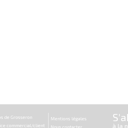
os de Grosseron
Mentions légales
ice commercial/client
Nous contacter