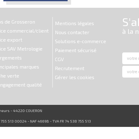
os de Grosseron
Mentions légales
ice commercial/client
Nous contacter
ice export
Solutions e-commerce
ice SAV Metrologie
Paiement sécurisé
argements
CGV
ncipales marques
Recrutement
he verte
Gérer les cookies
ngagement qualité
reneurs - 44220 COUERON
8 755 513 00024 - NAF 4669B - TVA FR 74 538 755 513