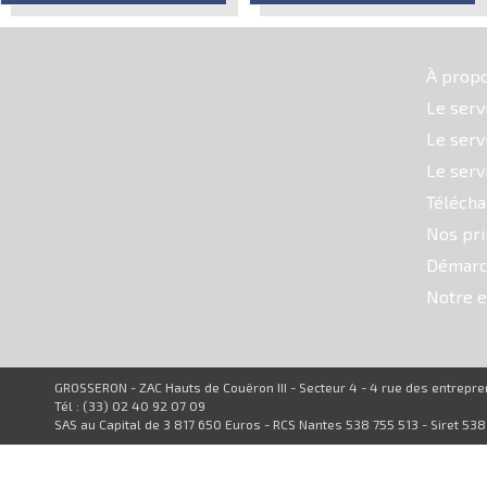
À prop
Le serv
Le serv
Le serv
Téléch
Nos pri
Démarc
Notre e
GROSSERON - ZAC Hauts de Couëron III - Secteur 4 - 4 rue des entrep
Tél : (33) 02 40 92 07 09
SAS au Capital de 3 817 650 Euros - RCS Nantes 538 755 513 - Siret 53